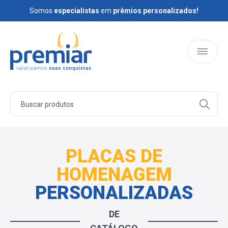
Somos
Somos
especialistas
especialistas
em
em
prêmios personalizados!
prêmios personalizados!
HOME
PRODUTOS
PLACAS DE
HOMENAGEM
QUEM SOMOS
PERSONALIZADAS
BLOG
DE