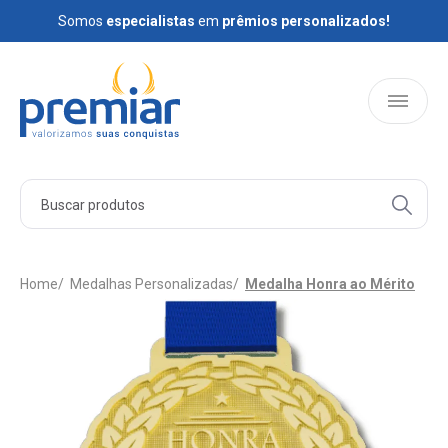
Somos
Somos
especialistas
especialistas
em
em
prêmios personalizados!
prêmios personalizados!
HOME
PRODUTOS
Home
Medalhas Personalizadas
Medalha Honra ao Mérito
QUEM SOMOS
BLOG