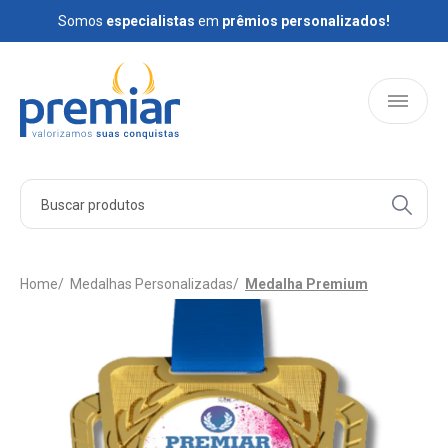
Somos
Somos
especialistas
especialistas
em
em
prêmios personalizados!
prêmios personalizados!
HOME
PRODUTOS
Home
Medalhas Personalizadas
Medalha Premium
QUEM SOMOS
BLOG