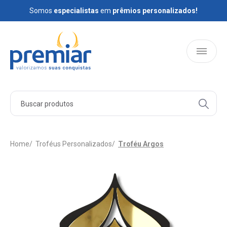
Somos
Somos
especialistas
especialistas
em
em
prêmios personalizados!
prêmios personalizados!
HOME
PRODUTOS
Home
Troféus Personalizados
Troféu Argos
QUEM SOMOS
BLOG