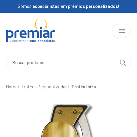
Somos
Somos
especialistas
especialistas
em
em
prêmios personalizados!
prêmios personalizados!
HOME
PRODUTOS
Home
Troféus Personalizados
Troféu Ibiza
QUEM SOMOS
BLOG