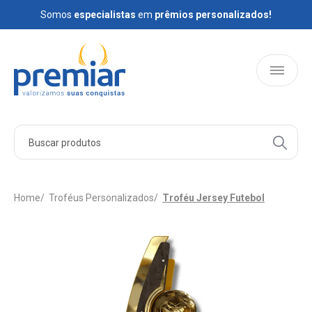
Somos
Somos
especialistas
especialistas
em
em
prêmios personalizados!
prêmios personalizados!
HOME
PRODUTOS
Home
Troféus Personalizados
Troféu Jersey Futebol
QUEM SOMOS
BLOG