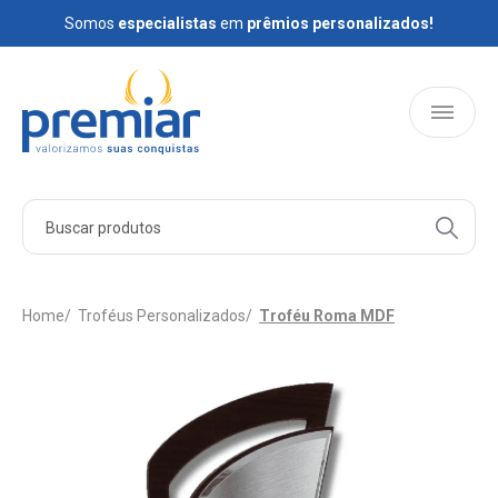
Somos
Somos
especialistas
especialistas
em
em
prêmios personalizados!
prêmios personalizados!
HOME
PRODUTOS
Home
Troféus Personalizados
Troféu Roma MDF
QUEM SOMOS
BLOG