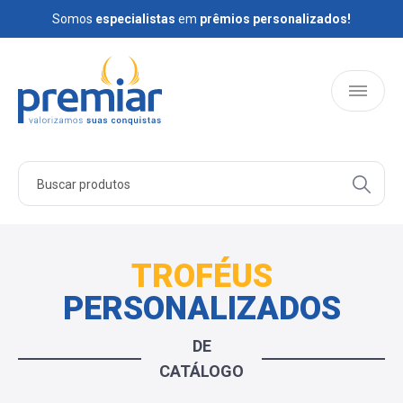
Somos
Somos
especialistas
especialistas
em
em
prêmios personalizados!
prêmios personalizados!
HOME
PRODUTOS
TROFÉUS
PERSONALIZADOS
QUEM SOMOS
DE
BLOG
CATÁLOGO