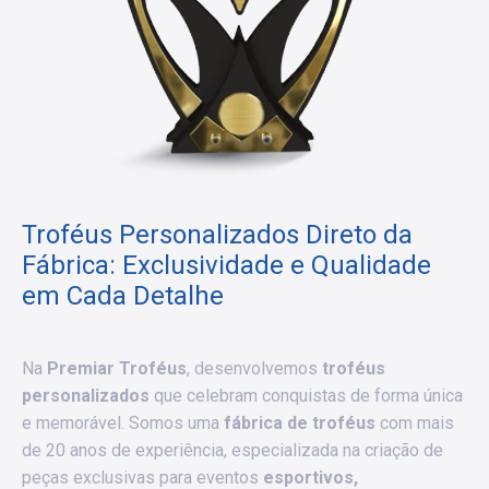
Troféus Personalizados Direto da
Fábrica: Exclusividade e Qualidade
em Cada Detalhe
Na
Premiar Troféus
, desenvolvemos
troféus
personalizados
que celebram conquistas de forma única
e memorável. Somos uma
fábrica de troféus
com mais
de 20 anos de experiência, especializada na criação de
peças exclusivas para eventos
esportivos,