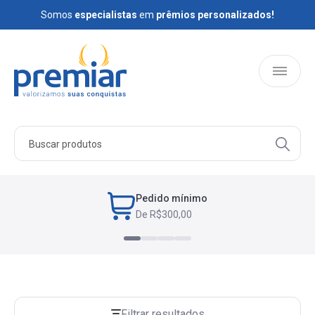
Somos
Somos
especialistas
especialistas
em
em
prêmios personalizados!
prêmios personalizados!
HOME
PRODUTOS
Pedido mínimo
De R$300,00
QUEM SOMOS
BLOG
Filtrar resultados